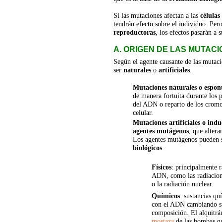
Si las mutaciones afectan a las 
células
tendrán efecto sobre el individuo. Pero 
reproductoras
, los efectos pasarán a 
A. ORIGEN DE LAS MUTAC
Según el agente causante de las mutaci
ser 
naturales
 o 
artificiales
.
Mutaciones naturales o espon
de manera fortuita durante los 
del ADN o reparto de los cromo
celular.
Mutaciones artificiales o indu
agentes mutágenos
, que altera
Los agentes mutágenos pueden 
biológicos
.
Físicos
: principalmente 
ADN, como las radiacione
o la radiación nuclear.
Químicos
: sustancias qu
con el ADN cambiando su
composición. El alquitrán
mostaza
 de las bombas q