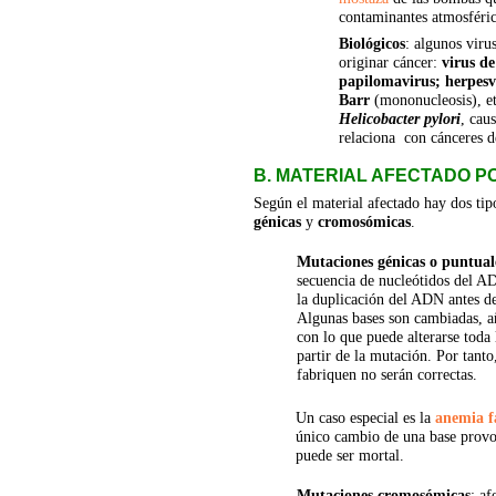
contaminantes atmosféri
Biológicos
: algunos viru
originar cáncer: 
virus de
papilomavirus; herpesvi
Barr
 (mononucleosis), et
Helicobacter pylori
, cau
relaciona  con cánceres 
B. MATERIAL AFECTADO P
Según el material afectado hay dos tip
génicas 
y 
cromosómicas
.
Mutaciones génicas o puntual
secuencia de nucleótidos del A
la duplicación del ADN antes de 
Algunas bases son cambiadas, a
con lo que puede alterarse toda
partir de la mutación. Por tanto,
fabriquen no serán correctas.
Un caso especial es la 
anemia f
único cambio de una base prov
puede ser mortal.
Mutaciones cromosómicas
: af