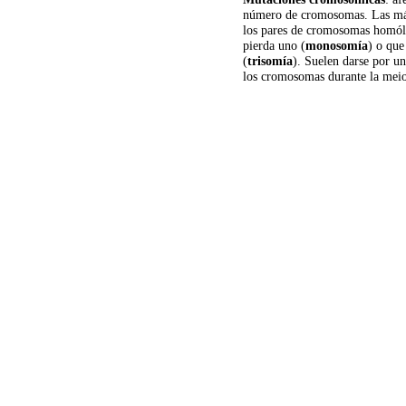
número de cromosomas. Las más
los pares de cromosomas homól
pierda uno (
monosomía
) o que
(
trisomía
). Suelen darse por un
los cromosomas durante la meio