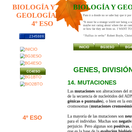
BIOLOGÍA Y GE
BIOLOGÍA Y
GEOLOGÍA
Para ir a donde no se sabe hay que ir po
4º ESO
“It must be a strange world not being a s
maybe not caring about where the air cam
or how far they are from us. I WANT 
“Nullius in verba” 
Robert Boyle, Chris
GENES, DIVISI
14. MUTACIONES
Las 
mutaciones
 son alteraciones del m
de la secuencia de nucleótidos del AD
génicas o puntuales
), o bien en la es
cromosomas (
mutaciones cromosómi
La mayoría de las mutaciones son 
neu
4º ESO
para el individuo. Muchas son 
negativ
perjuicio. Pero algunas son 
positivas
,
que es la base de la 
evolución biológi