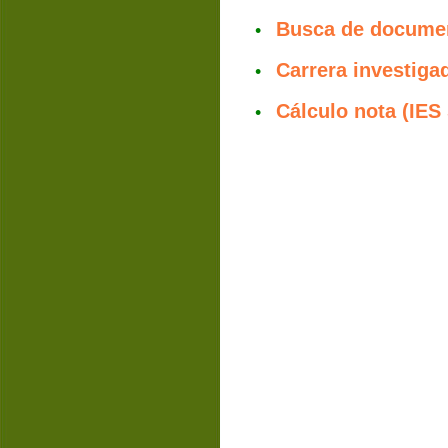
Busca de documen
•
Carrera investiga
•
Cálculo nota (IES 
•