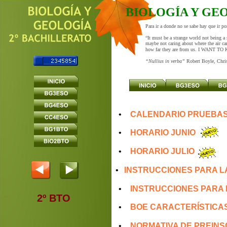
BIOLOGÍA Y GE
Para ir a donde no se sabe hay que ir p
“It must be a strange world not being a 
maybe not caring about where the air ca
how far they are from us. I WANT T
“Nullius in verba” 
Robert Boyle, Chri
•
CALENDARIO PRUEBAS 
•
HORARIO JUNIO
•
HORARIO JULIO
•
INSTRUCCIONES PARA L
•
INSTRUCCIONES PARA 
2º BTO
•
BOE CARACTERÍSTICAS 
•
NORMATIVA DE PREINSC