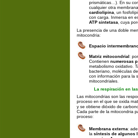
prismáticas…). En su co
cualquier otra membrana
cardiolipina
, un fosfolí
con carga. Inmersa en es
ATP sintetasa
, cuya por
La presencia de una doble mem
mitocondria:
Espacio intermembran
Matriz mitocondrial
: po
Contienen 
numerosas p
metabolismo oxidativo. 
bacteriano, moléculas de
con información para la 
mitocondriales.
La respiración en las
Las mitocondrias son las respo
proceso en el que se oxida mat
y se obtiene dióxido de carbon
Cada parte de la mitocondria pa
proceso:
Membrana externa
: ade
la 
síntesis de algunos 