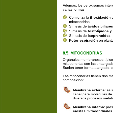
Además, los peroxisomas interv
varias formas:
Comienza la 
ß-oxidación
 
mitocondrias.
Síntesis de 
ácidos biliares
Síntesis de 
fosfolípidos y 
Síntesis de 
isoprenoides
.
Fotorrespiración
 en plant
8.5. MITOCONDRIAS
Orgánulos membranosos típicos
mitocondrias son las encargadas 
Suelen tener forma alargada, c
Las mitocondrias tienen dos me
composición:
Membrana externa
: es 
canal para moléculas de
diversos procesos metab
Membrana interna
: pre
crestas mitocondriales