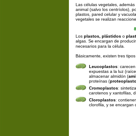
Las células vegetales, además d
animal (salvo los centríolos), 
plastos, pared celular y vacuo
vegetales se realizan reaccion
Los 
plastos, plástidos
 o 
plas
algas. Se encargan de produci
necesarios para la célula.
Básicamente, existen tres tipos
Leucoplastos
: carecen
expuestas a la luz (raíc
almacenar almidón (
ami
proteínas (
proteoplast
Cromoplastos
: sintet
carotenos y xantofilas, d
Cloroplastos
: contien
clorofila, y se encargan 