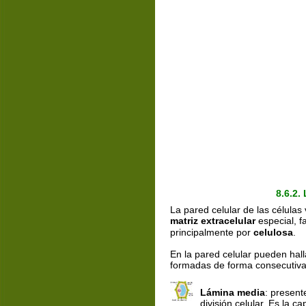
8.6.2
La pared celular de las célula
matriz extracelular
 especial, f
principalmente por 
celulosa
.
En la pared celular pueden hall
formadas de forma consecutiva
Lámina media
: present
división celular. Es la c