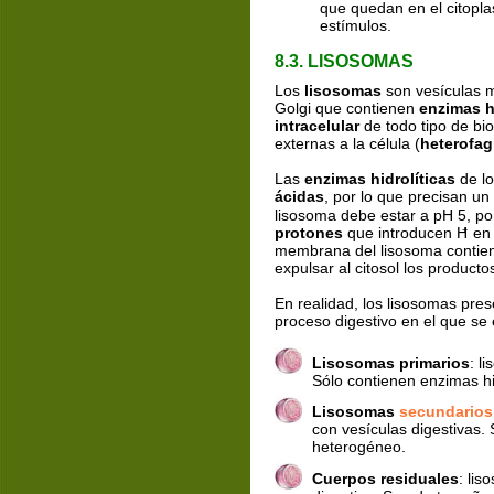
que quedan en el citopla
estímulos.
8.3. LISOSOMAS
Los 
lisosomas
 son vesículas
Golgi que contienen 
enzimas h
intracelular
 de todo tipo de bi
externas a la célula (
heterofag
Las 
enzimas hidrolíticas
 de l
ácidas
, por lo que precisan un 
lisosoma debe estar a pH 5, po
protones
 que introducen H
 en
+
membrana del lisosoma contie
expulsar al citosol los producto
En realidad, los lisosomas pre
proceso digestivo en el que se
Lisosomas primarios
: l
Sólo contienen enzimas h
Lisosomas 
secundarios
con vesículas digestivas
heterogéneo.
Cuerpos residuales
: li