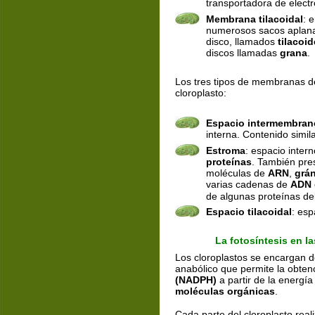
transportadora de elect
Membrana tilacoidal
: 
numerosos sacos aplana
disco, llamados 
tilacoi
discos llamadas 
grana
.
Los tres tipos de membranas d
cloroplasto:
Espacio intermembra
interna. Contenido similar
Estroma
: espacio inter
proteínas
. También pre
moléculas de 
ARN
, 
grán
varias cadenas de 
ADN
de algunas proteínas del
Espacio tilacoidal
: esp
La fotosíntesis en la
Los cloroplastos se encargan de
anabólico que permite la obten
(NADPH)
 a partir de la energí
moléculas orgánicas
.
Cada parte del cloroplasto real