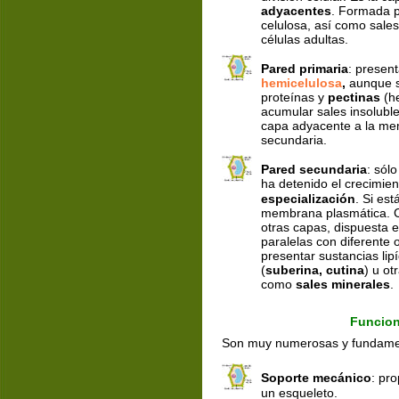
adyacentes
. Formada p
celulosa, así como sale
células adultas.
Pared primaria
: presen
hemicelulosa
, 
aunque s
proteínas y 
pectinas
 (h
acumular sales insolubles
capa adyacente a la me
secundaria.
Pared secundaria
: sól
ha detenido el crecimien
especialización
. Si es
membrana plasmática. C
otras capas, dispuesta e
paralelas con diferente
presentar sustancias lip
(
suberina, cutina
) u ot
como 
sales minerales
.
Funcion
Son muy numerosas y fundament
Soporte mecánico
: pr
un esqueleto.