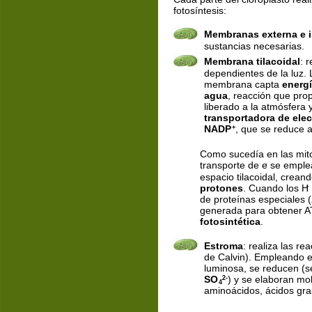
fotosíntesis:
Membranas externa e i
sustancias necesarias.
Membrana tilacoidal
: 
dependientes de la luz. 
membrana capta 
energí
agua
, reacción que pro
liberado a la atmósfera 
transportadora de ele
NADP
, que se reduce a
+
Como sucedía en las mitoc
transporte de e
 se emple
-
espacio tilacoidal, creand
protones
. Cuando los H
+
de proteínas especiales (
generada para obtener A
fotosintética
.
Estroma
: realiza las r
de Calvin). Empleando e
luminosa, se reducen (se
SO
) y se elaboran m
2-
4
aminoácidos, ácidos gra