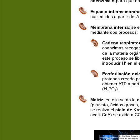
coenzima A
 para que en
Espacio intermembran
nucleótidos a partir del A
Membrana interna
: se 
mediante dos procesos:
Cadena respirator
coenzimas recogen 
de la materia orgáni
este proceso se li
introducir H
 en el
+
Fosforilación oxi
protones creado par
obtener ATP a parti
(H
PO
).
3
4
Matriz
: en ella se da la 
o
(piruvato, ácidos grasos
se realiza el 
ciclo de Kr
acetil CoA) se oxida a C