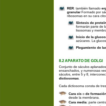
RER
: también llamado 
er
granular 
Formado por sá
ribosomas en su cara cito
Síntesis de proteí
formarán parte de l
lisosomas y membra
Inicio de la glucos
azúcares. La glucosi
Plegamiento de la
8.2 APARATO DE GOLGI
Conjunto de sáculos aplanados 
ensanchados, y numerosas vesí
sáculos, entre 5 y 8, intercone
dictiosomas
.
Cada dictiosoma consta de tres
Cara cis
 o 
de formació
desde la membrana.
Cara media
: parte centra