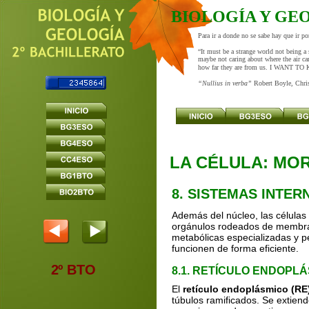
BIOLOGÍA Y GE
Para ir a donde no se sabe hay que ir p
“It must be a strange world not being a 
maybe not caring about where the air ca
how far they are from us. I WANT T
“Nullius in verba” 
Robert Boyle, Chri
LA CÉLULA: MO
LA CÉLULA: MO
8. SISTEMAS INTE
Además del núcleo, las células
orgánulos rodeados de membrana
metabólicas especializadas y p
funcionen de forma eficiente.
2º BTO
8.1. RETÍCULO ENDOPL
El 
retículo endoplásmico (RE
túbulos ramificados. Se extiend