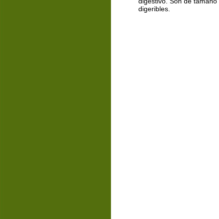
digestivo. Son de tamaño 
digeribles.