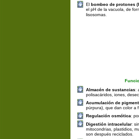
El 
bombeo de protones (
el pH de la vacuola, de for
lisosomas.
Funcio
Almacén de sustancias
:
polisacáridos, iones, des
Acumulación de pigmen
púrpura), que dan color a f
Regulación osmótica
: po
Digestión intracelular
: s
mitocondrias, plastidios,
son después reciclados.