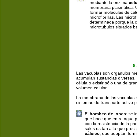
mediante la enzima 
cel
membrana plasmática. Ut
formar moléculas de cel
microfibrillas. Las micro
determinada porque la ce
microtúbulos situados b
8
Las vacuolas son orgánulos me
acumulan sustancias diversas
célula o existir sólo una de gr
volumen celular.
La membrana de las vacuolas 
sistemas de transporte activo p
El 
bombeo de iones
: se 
que hace que entre agua p
con la resistencia de la pa
sales es tan alta que preci
cálcico
, que adoptan form