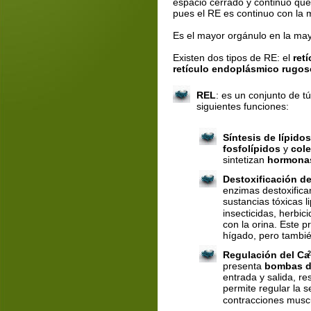
espacio cerrado y continuo que
pues el RE es continuo con la
Es el mayor orgánulo en la may
Existen dos tipos de RE: el 
ret
retículo endoplásmico rugos
REL
: es un conjunto de tú
siguientes funciones:
Síntesis de lípido
fosfolípidos
 y 
cole
sintetizan 
hormonas
Destoxificación de
enzimas destoxifica
sustancias tóxicas 
insecticidas, herbic
con la orina. Este p
hígado, pero también
Regulación del Ca
2
presenta 
bombas d
entrada y salida, r
permite regular la se
contracciones musc