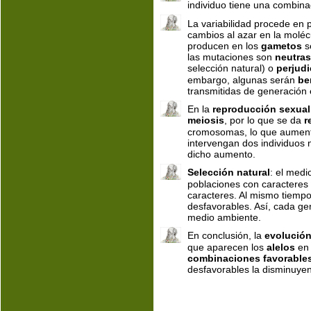
individuo tiene una combina
La variabilidad procede en p
cambios al azar en la moléc
producen en los 
gametos 
s
las mutaciones son 
neutra
selección natural) o 
perjudi
embargo, algunas serán 
be
transmitidas de generación
En la 
reproducción sexual
meiosis
, por lo que se da 
r
cromosomas, lo que aumenta
intervengan dos individuos
dicho aumento.
Selección natural
: el medi
poblaciones con caracteres 
caracteres. Al mismo tiempo,
desfavorables. Así, cada ge
medio ambiente.
En conclusión, la 
evolució
que aparecen los 
alelos
 en 
combinaciones favorable
desfavorables la disminuyen