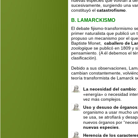
nuevas especies que volvían a des
sucesivamente, surgiendo una varia
constituyó el 
catastrofismo
.
B. LAMARCKISMO
El debate fijismo-transformismo se
primer naturalista que publicó un 
propuso un mecanismo por el que 
Baptiste Monet,  
caballero de La
zoologique
 se publicó en 1809 y s
pensamiento. (A él debemos el té
clasificación).
Debido a sus observaciones, Lama
cambian constantemente, volvién
teoría transformista de Lamarck s
La necesidad del cambio
«energía» o necesidad inte
vez más complejos.
Uso y desuso de órganos
organismo a usar mucho un ó
se usa, se atrofiará y desa
nuevos órganos por “necesid
nuevas especies
.
Herencia de los caractere