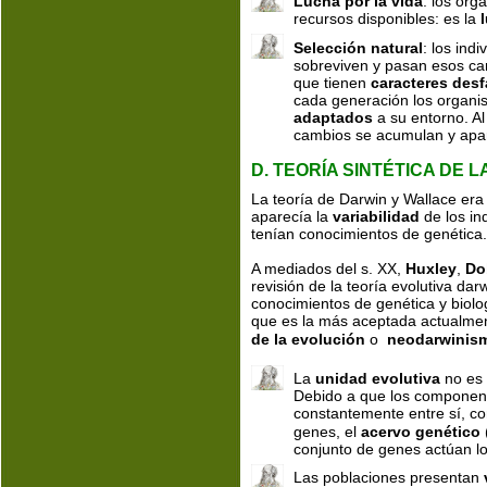
Lucha por la vida
: los org
recursos disponibles: es la 
Selección natural
: los ind
sobreviven y pasan esos ca
que tienen 
caracteres des
cada generación los organi
adaptados
 a su entorno. 
cambios se acumulan y apa
D. TEORÍA SINTÉTICA DE 
La teoría de Darwin y Wallace era
aparecía la 
variabilidad 
de los in
tenían conocimientos de genética.
A mediados del s. XX, 
Huxley
, 
Do
revisión de la teoría evolutiva da
conocimientos de genética y biologí
que es la más aceptada actualmen
de la evolución
 o 
 neodarwinis
La 
unidad evolutiva
 no es 
Debido a que los component
constantemente entre sí, c
genes, el 
acervo genético 
conjunto de genes actúan l
Las poblaciones presentan 