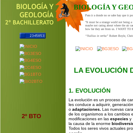
BIOLOGÍA Y GE
Para ir a donde no se sabe hay que ir p
“It must be a strange world not being a 
maybe not caring about where the air ca
how far they are from us. I WANT T
“Nullius in verba” 
Robert Boyle, Chri
LA EVOLUCIÓN 
1. EVOLUCIÓN
La evolución es un proceso de cam
les conduce a adquirir, generació
o 
adaptaciones.
 Las nuevas carac
de los organismos a los cambios 
2º BTO
modificaciones en las 
especies
 y
la causa de la enorme 
biodiversi
Todos los seres vivos actuales pr