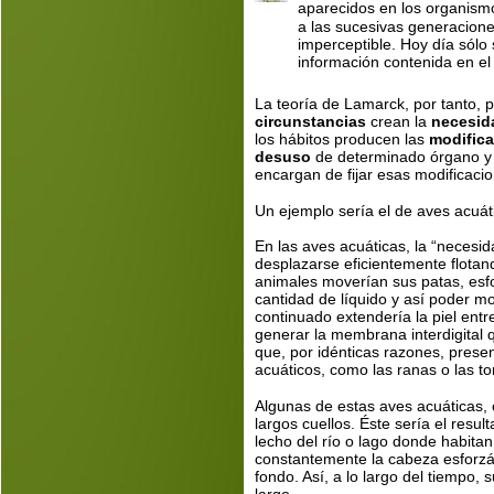
aparecidos en los organismo
a las sucesivas generacion
imperceptible. Hoy día sólo
información contenida en e
La teoría de Lamarck, por tanto, p
circunstancias 
crean la 
necesid
los hábitos producen las 
modifica
desuso
 de determinado órgano y 
encargan de fijar esas modificaci
Un ejemplo sería el de aves acuát
En las aves acuáticas, la “necesid
desplazarse eficientemente flotan
animales moverían sus patas, esf
cantidad de líquido y así poder m
continuado extendería la piel entr
generar la membrana interdigital q
que, por idénticas razones, prese
acuáticos, como las ranas o las t
Algunas de estas aves acuáticas, 
largos cuellos. Éste sería el resul
lecho del río o lago donde habitan
constantemente la cabeza esforzá
fondo. Así, a lo largo del tiempo,