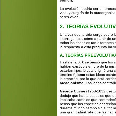
común.
La evolución podría ser un proces
vida, y surgiría de la autoorganiz
seres vivos.
2. TEORÍAS EVOLUTI
Una vez que la vida surge sobre l
interrogante: ¿cómo a partir de u
todas las especies tan diferentes
la respuesta a esta pregunta ha 
A. TEORÍAS PREEVOLUTIV
Hasta el s. XIX se pensó que los 
habían existido siempre de la mis
estarían fijos, lo cual originó una
término 
fijismo 
estas ideas estaba
la creación, por lo que esta corri
creacionismo
. Las ideas contrar
George Cuvier
 (1769-1832), estu
dedujo que había especies que de
implicaba cambios que contradecían 
pensó que las especies aparecían 
durante mucho tiempo sin sufrir 
una gran 
catástrofe 
que las hacía