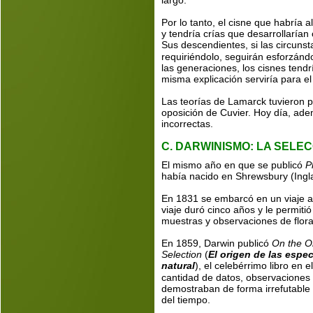
largo.
Por lo tanto, el cisne que habría 
y tendría crías que desarrollarían
Sus descendientes, si las circuns
requiriéndolo, seguirán esforzándos
las generaciones, los cisnes tendr
misma explicación serviría para el
Las teorías de Lamarck tuvieron p
oposición de Cuvier. Hoy día, a
incorrectas.
C. DARWINISMO: LA SELE
El mismo año en que se publicó 
P
había nacido en Shrewsbury (Ingl
En 1831 se embarcó en un viaje a
viaje duró cinco años y le permiti
muestras y observaciones de flor
En 1859, Darwin publicó 
On the Or
Selection
 (
El origen de las espe
natural
), el celebérrimo libro en
cantidad de datos, observaciones 
demostraban de forma irrefutable 
del tiempo.