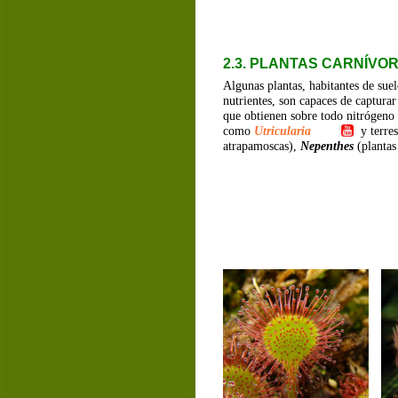
2.3. PLANTAS CARNÍVO
Algunas plantas, habitantes de sue
nutrientes, son capaces de captura
que obtienen sobre todo nitrógeno 
como 
Utricularia
y terres
atrapamoscas), 
Nepenthes
(plantas