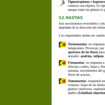
Tigmotropismo
 o 
haptotr
contacto con objetos. Es típ
aunque todas las plantas lo 
3.2. NASTIAS
Son movimientos reversibles y rel
dependen de la dirección del estím
Los responsables suelen ser cambio
Termonastias
: en respuesta
temperatura. Provocan, por 
apertura de las flores
 para
sexuales: 
azafrán, tulipán
.
Fotonastias
: en respuesta a
Afectan a tallos, hojas y flo
estomas, movimientos del gi
flores de acacias,…
Sismonastias
: respuestas m
contacto: hojas de las mimo
plantas carnívoras, explosió
diablo (
Ecballium elateriu