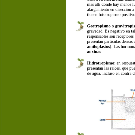
más allí donde hay menos lu
alargamiento en dirección a 
tienen fototropismo positivo
Geotropismo
 o 
gravitropi
gravedad. Es negativo en tal
responsables son receptores
presentan partículas densas 
amiloplastos
). Las hormona
auxinas
.
Hidrotropismo
: en respues
presentan las raíces, que pue
de agua, incluso en contra d