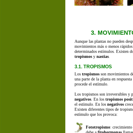
3. MOVIMIENT
Aunque las plantas no pueden despl
movimientos más o menos rápidos 
determinados estímulos. Existen d
tropismos
 y 
nastias
.
3.1. TROPISMOS
Los 
tropismos
 son movimientos de
una parte de la planta en respuesta
procede el estímulo.
Los tropismos son irreversibles y 
negativos
. En los 
tropismos posit
el estímulo. En los 
negativos
 crec
Existen diferentes tipos de tropism
estímulo que los provoca:
Fototropismo
: crecimiento 
debe a 
fitohormonas
 llama