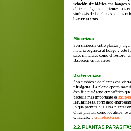
relación simbiótica
 con hongos o 
obtienen algunos nutrientes más ef
simbiosis de las plantas son las 
mic
bacteriorrizas
.
Micorrizas
Son simbiosis entre plantas y algu
materia orgánica al hongo y éste fa
sales minerales como el fósforo, al
absorción en las raíces.
Bacteriorrizas
Son simbiosis de plantas con cierta
nitrógeno
. La planta aporta materi
ésta fija nitrógeno atmosférico que 
bacteria más importante es 
Rhizob
leguminosas
, formando engrosami
lo que permite que estas plantas v
Otras plantas, como los alisos, se a
e, incluso, a 
cianobacterias
2.2. PLANTAS PARÁSITA