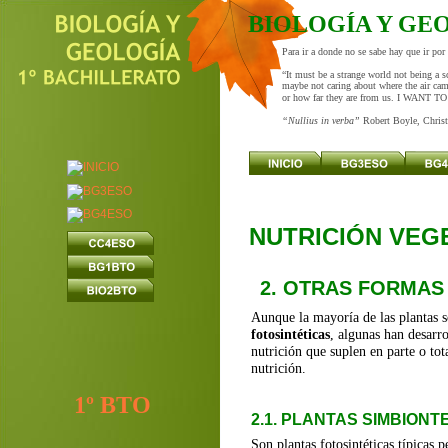
BIOLOGÍA Y GE
Para ir a donde no se sabe hay que ir po
“It must be a strange world not being a s
maybe not caring about where the air cam
or how far they are from us. I WANT 
“Nullius in verba” 
Robert Boyle, Chris
NUTRICIÓN VEG
2. OTRAS FORMAS
Aunque la mayoría de las plantas s
fotosintéticas
, algunas han desarr
nutrición que suplen en parte o tot
nutrición.
1º BTO
2.1. PLANTAS SIMBIONT
Son plantas fotosintéticas típicas 