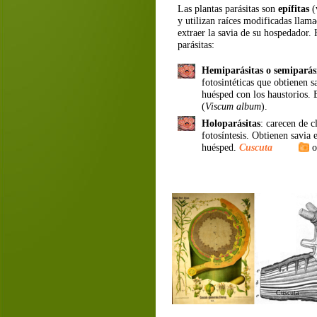
Las plantas parásitas son 
epífitas
 (
y utilizan raíces modificadas llama
extraer la savia de su hospedador. 
parásitas:
Hemiparásitas o semiparás
fotosintéticas que obtienen s
huésped con los haustorios. E
(
Viscum album
).
Holoparásitas
: carecen de c
fotosíntesis. Obtienen savia 
huésped. 
Cuscuta
 o
Cuscuta