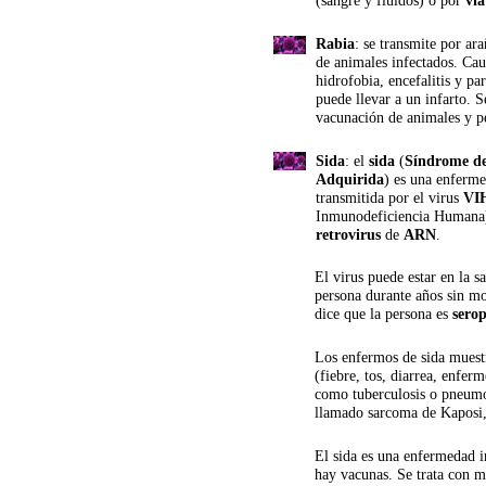
(sangre y fluidos) o por 
vía
Rabia
: se transmite por ar
de animales infectados. Cau
hidrofobia, encefalitis y pa
puede llevar a un infarto. S
vacunación de animales y p
Sida
: el 
sida
 (
Síndrome de
Adquirida
) es una enferme
transmitida por el virus 
VI
Inmunodeficiencia Humana).
retrovirus
 de 
ARN
.
El virus puede estar en la s
persona durante años sin mo
dice que la persona es 
serop
Los enfermos de sida muest
(fiebre, tos, diarrea, enfer
como tuberculosis o pneumo
llamado sarcoma de Kaposi,
El sida es una enfermedad i
hay vacunas. Se trata con 