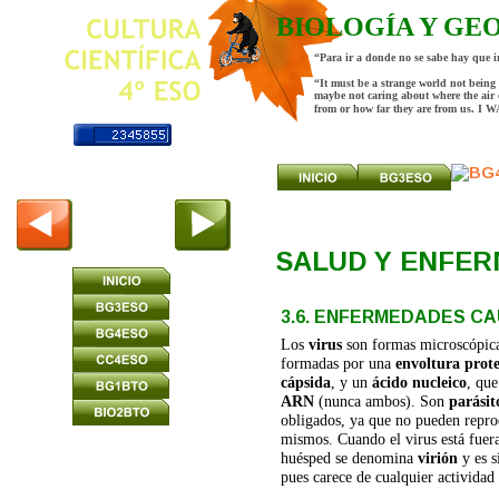
BIOLOGÍA Y GE
“Para ir a donde no se sabe hay que 
“It must be a strange world not being 
maybe not caring about where the air 
from or how far they are from us.
SALUD Y ENFE
3.6. ENFERMEDADES C
Los 
virus
 son formas microscópic
formadas por una 
envoltura prote
cápsida
, y un 
ácido nucleico
, que
ARN
 (nunca ambos). Son 
parásit
obligados, ya que no pueden reprod
mismos. Cuando el virus está fuera
huésped se denomina 
virión
 y es 
pues carece de cualquier actividad 