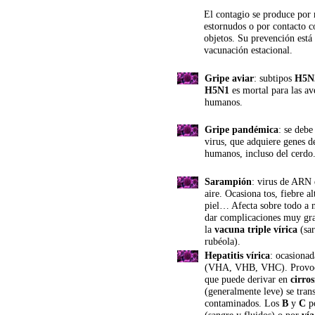
El contagio se produce por 
estornudos o por contacto 
objetos. Su prevención está 
vacunación estacional.
Gripe aviar
: subtipos 
H5N
H5N1
 es mortal para las av
humanos.
Gripe pandémica
: se debe
virus, que adquiere genes de
humanos, incluso del cerdo
Sarampión
: virus de ARN 
aire. Ocasiona tos, fiebre a
piel… Afecta sobre todo a 
dar complicaciones muy gra
la 
vacuna triple vírica
 (sa
rubéola).
Hepatitis vírica
: ocasionad
(VHA, VHB, VHC). Provoca
que puede derivar en 
cirros
(generalmente leve) se tran
contaminados. Los 
B
 y 
C
 p