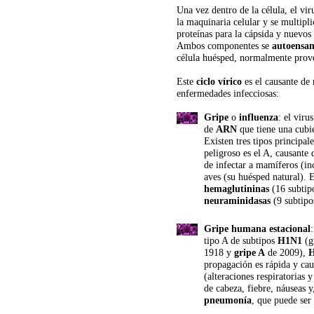
Una vez dentro de la célula, el vir
la maquinaria celular y se multipl
proteínas para la cápsida y nuevos 
Ambos componentes se 
autoensa
célula huésped, normalmente prov
Este 
ciclo vírico
 es el causante de
enfermedades infecciosas:
Gripe
 o 
influenza
: el viru
de 
ARN
 que tiene una cub
Existen tres tipos principale
peligroso es el A, causante 
de infectar a mamíferos (in
aves (su huésped natural). E
hemaglutininas
 (16 subtip
neuraminidasas
 (9 subtip
Gripe humana estacional
tipo A de subtipos 
H1N1
 (
1918 y 
gripe A
 de 2009), 
propagación es rápida y cau
(alteraciones respiratorias 
de cabeza, fiebre, náuseas y
pneumonía
, que puede ser