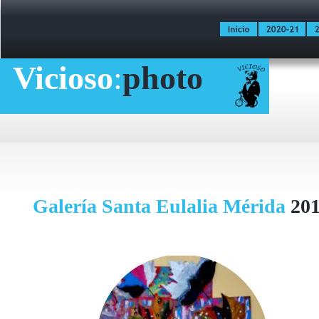
Vicioso
:
photo
Galería Santa Eulalia Mérida 
201