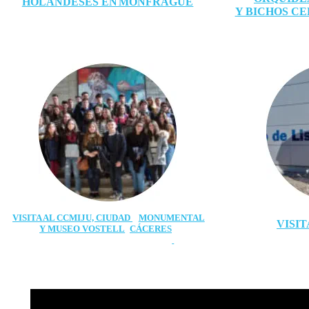
HOLANDESES EN 
MONFRAGÜE
Y BICHOS CE
VISITA AL CCMIJU, CIUDAD 
MONUMENTAL
VISIT
Y MUSEO VOSTELL
CÁCERES