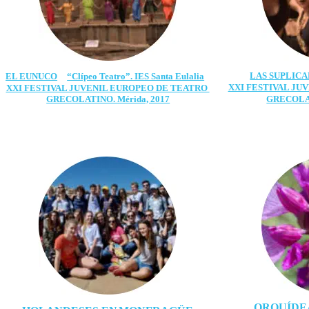
LAS SUPLIC
EL EUNUCO
“Clípeo Teatro”. IES Santa Eulalia
XXI FESTIVAL JU
XXI FESTIVAL JUVENIL EUROPEO DE TEATRO 
GRECOLATINO. Mérida, 2017
GRECOLAT
ORQUÍDEA